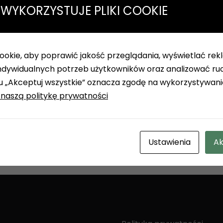
 WYKORZYSTUJE PLIKI COOKIE
okie, aby poprawić jakość przeglądania, wyświetlać rekl
wców i podwykonawców
dywidualnych potrzeb użytkowników oraz analizować ruch
sku „Akceptuj wszystkie” oznacza zgodę na wykorzystywani
 naszą politykę prywatności
Ustawienia
Ak