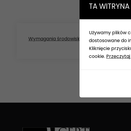
TA WITRYNA
Używamy plików co
Wymagania środowiskowe i BHP dla dosta
dostosowane do in
Kliknięcie przyci
cookie.
Przeczytaj