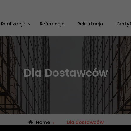
wnictwo
arta na WordPressie
Realizacje
Referencje
Rekrutacja
Certy
Dla Dostawców
Home
Dla dostawców