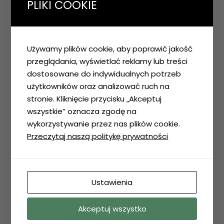
PLIKI COOKIE
kpiatek @dakkart.com
Rafał Deka – Kierownik Budowy – rdeka
@dakkart.com
Używamy plików cookie, aby poprawić jakość
Patrycja Michałowska – Inżynier budowy –
przeglądania, wyświetlać reklamy lub treści
pmichalowska @dakkart.com
dostosowane do indywidualnych potrzeb
użytkowników oraz analizować ruch na
stronie. Kliknięcie przycisku „Akceptuj
wszystkie” oznacza zgodę na
wykorzystywanie przez nas plików cookie.
Przeczytaj naszą politykę prywatności
Ustawienia
Akceptuj wszystko