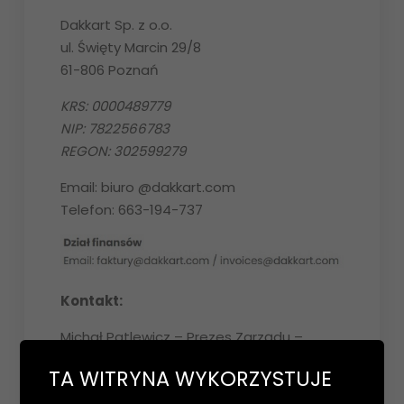
Dakkart Sp. z o.o.
ul. Święty Marcin 29/8
61-806 Poznań
KRS: 0000489779
NIP: 7822566783
REGON: 302599279
Email: biuro @dakkart.com
Telefon: 663-194-737
Kontakt:
Michał Patlewicz – Prezes Zarządu –
mpatlewicz @dakkart.com
TA WITRYNA WYKORZYSTUJE
Krzysztof Piątek – Wiceprezes Zarządu –